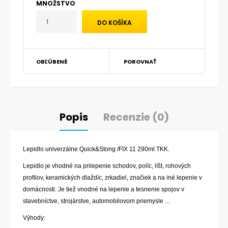
MNOŽSTVO
OBĽÚBENÉ
POROVNAŤ
Popis
Recenzie (0)
Lepidlo univerzálne Quick&Stong /FIX 11 290ml TKK.
Lepidlo je vhodné na prilepenie schodov, políc, líšt, rohových
profilov, keramických dlaždíc, zrkadiel, značiek a na iné lepenie v
domácnosti. Je tiež vnodné na lepenie a tesnenie spojov v
stavebníctve, strojárstve, automobilovom priemysle ...
Výhody: