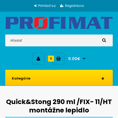
Prihlásiť sa
Registrácia
0.00€
0
Kategórie
Quick&Stong 290 ml /FIX- 11/HT
montážne lepidlo