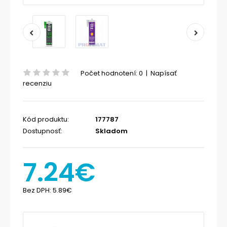
Počet hodnotení: 0
|
Napísať
recenziu
Kód produktu:
177787
Dostupnosť:
Skladom
7.24€
Bez DPH:
5.89€