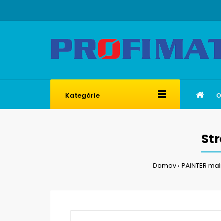
Kategórie
O
St
Domov
PAINTER mali