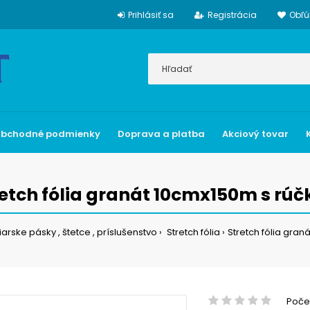
Prihlásiť sa
Registrácia
Obľú
bchodné podmienky
Doprava a platba
Akciový tovar
retch fólia granát 10cmx150m s rúč
arske pásky , štetce , príslušenstvo
Stretch fólia
Stretch fólia gran
Počet