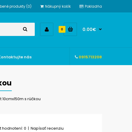
bené produkty (0)
Nákupný košík
Pokladňa
0.00€
0
Kontaktujte nás
0915713208
kou
át 10cmx150m s rúčkou
 hodnotení: 0
|
Napísať recenziu